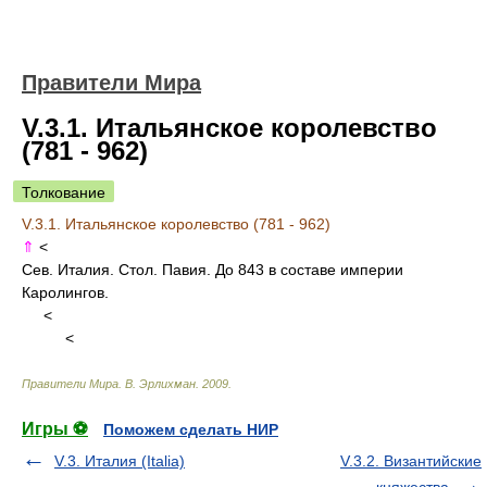
Правители Мира
V.3.1. Итальянское королевство
(781 - 962)
Толкование
V.3.1. Итальянское королевство (781 - 962)
⇑
<
Сев. Италия. Стол. Павия. До 843 в составе империи
Каролингов.
<
<
Правители Мира
.
В. Эрлихман
.
2009
.
Игры ⚽
Поможем сделать НИР
V.3. Италия (Italia)
V.3.2. Византийские