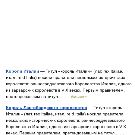
Короли Италии
— Титул «король Италии» (лат. rex Italiae,
итал. re d Italia) носили правители нескольких исторических
королевств: раннесредневекового Королевства Италия, одного
из варварских королевств в V X веках. Первым правителем,
претендовавшим на титул… …
Википедия
Король Лангобардского королевства
— Титул «король
Италии» (лат. rex Italiae, итал. re d Italia) носили правители
нескольких исторических королевств: раннесредневекового
Королевства Италия, одного из варварских королевств в V X
веках. Первым правителем, претендовавшим на титул… …