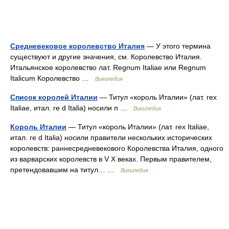
Средневековое королевство Италия
— У этого термина
существуют и другие значения, см. Королевство Италия.
Итальянское королевство лат. Regnum Italiae или Regnum
Italicum Королевство …
Википедия
Список королей Италии
— Титул «король Италии» (лат. rex
Italiae, итал. re d Italia) носили п …
Википедия
Король Италии
— Титул «король Италии» (лат. rex Italiae,
итал. re d Italia) носили правители нескольких исторических
королевств: раннесредневекового Королевства Италия, одного
из варварских королевств в V X веках. Первым правителем,
претендовавшим на титул… …
Википедия