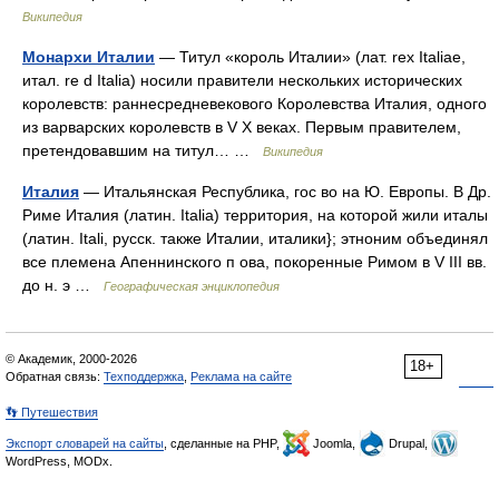
Википедия
Монархи Италии
— Титул «король Италии» (лат. rex Italiae,
итал. re d Italia) носили правители нескольких исторических
королевств: раннесредневекового Королевства Италия, одного
из варварских королевств в V X веках. Первым правителем,
претендовавшим на титул… …
Википедия
Италия
— Итальянская Республика, гос во на Ю. Европы. В Др.
Риме Италия (латин. Italia) территория, на которой жили италы
(латин. Itali, русск. также Италии, италики}; этноним объединял
все племена Апеннинского п ова, покоренные Римом в V III вв.
до н. э …
Географическая энциклопедия
© Академик, 2000-2026
18+
Обратная связь:
Техподдержка
,
Реклама на сайте
👣 Путешествия
Экспорт словарей на сайты
, сделанные на PHP,
Joomla,
Drupal,
WordPress, MODx.